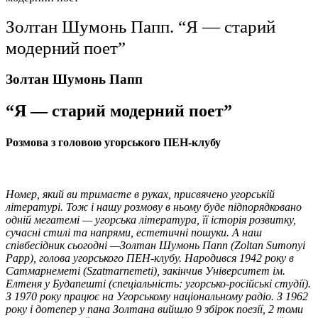
Золтан Шумонь Папп. “Я — старий
модерний поет”
Золтан Шумонь Папп
“Я — старий модерний поет”
Розмова з головою угорського ПЕН-клубу
Номер, який ви тримаєте в руках, присвячено угорській
літературі. Тож і нашу розмову в ньому буде підпорядковано
одній мегатемі — угорська література, її історія розвитку,
сучасні стилі та напрями, естетичні пошуки. А наш
співбесідник сьогодні —
Золтан Шумонь Папп
(Zoltan Sumonyi
Papp), голова угорського ПЕН-клубу. Народився 1942 року в
Сатмарнеметі (Szatmarnemeti), закінчив Університет ім.
Елтеня у Будапешті (спеціальність: угорсько-російські
студії
).
З 1970 року працює на Угорському національному радіо. З 1962
року і дотепер у пана Золтана вийшло 9 збірок поезії, 2 томи