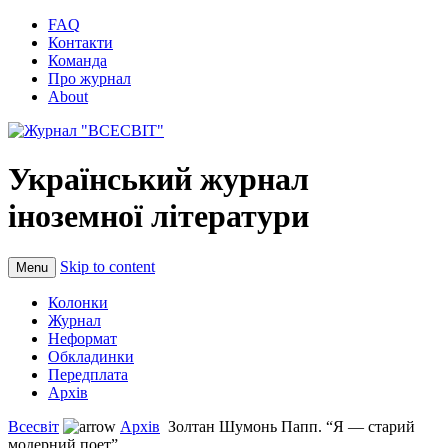
FAQ
Контакти
Команда
Про журнал
About
Український журнал
іноземної літератури
Skip to content
Menu
Колонки
Журнал
Неформат
Обкладинки
Передплата
Архів
Всесвіт
Архів
Золтан Шумонь Папп. “Я — старий
модерний поет”