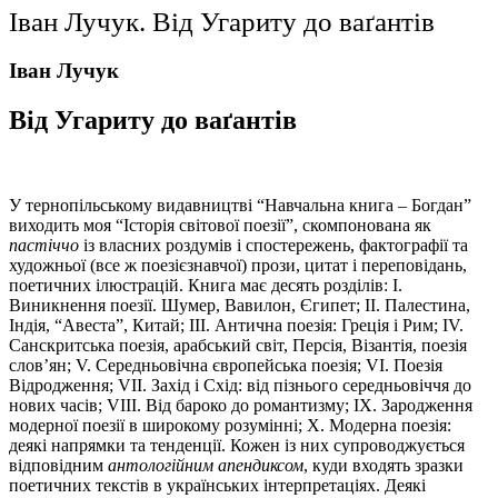
Іван Лучук. Від Угариту до ваґантів
Іван Лучук
Від Угариту до ваґантів
У тернопільському видавництві “Навчальна книга – Богдан”
виходить моя “Історія світової поезії”, скомпонована як
пастіччо
із власних роздумів і спостережень, фактографії та
художньої (все ж поезієзнавчої) прози, цитат і переповідань,
поетичних ілюстрацій. Книга має десять розділів: І.
Виникнення поезії. Шумер, Вавилон, Єгипет; ІІ. Палестина,
Індія, “Авеста”, Китай; ІІІ. Антична поезія: Греція і Рим; IV.
Санскритська поезія, арабський світ, Персія, Візантія, поезія
слов’ян; V. Середньовічна європейська поезія; VI. Поезія
Відродження; VII. Захід і Схід: від пізнього середньовіччя до
нових часів; VIII. Від бароко до романтизму; IX. Зародження
модерної поезії в широкому розумінні; X. Модерна поезія:
деякі напрямки та тенденції. Кожен із них супроводжується
відповідним
антологійним апендиксом
, куди входять зразки
поетичних текстів в українських інтерпретаціях. Деякі