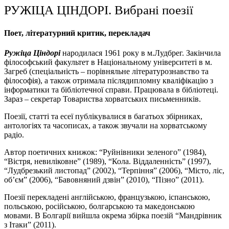
РУЖІЦА ЦІНДОРІ. Вибрані поезії
Поет, літературний критик, перекладач
Ружіца Ціндорі
народилася 1961 року в м.Лудбрег. Закінчила
філософський факультет в Національному університеті в м.
Загреб (спеціальність – порівняльне літературознавство та
філософія), а також отримала післядипломну кваліфікацію з
інформатики та бібліотечної справи. Працювала в бібліотеці.
Зараз – секретар Товариства хорватських письменників.
Поезії, статті та есеї публікувалися в багатьох збірниках,
антологіях та часописах, а також звучали на хорватському
радіо.
Автор поетичних книжок: “Руйнівники зеленого” (1984),
“Вістря, невиліковне” (1989), “Кола. Віддаленність” (1997),
“Лудбрезький листопад” (2002), “Терпіння” (2006), “Місто, ліс,
об’єм” (2006), “Бавовняний дзвін” (2010), “Пізно” (2011).
Поезії перекладені англійською, французькою, іспанською,
польською, російською, болгарською та македонською
мовами. В Болгарії вийшла окрема збірка поезій “Мандрівник
з Ітаки” (2011).