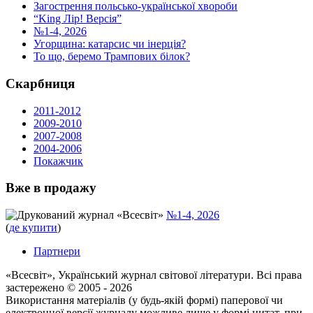
Загострення польсько-української хвороби
“King Лір! Версія”
№1-4, 2026
Угорщина: катарсис чи інерція?
То що, беремо Трампових білок?
Скарбниця
2011-2012
2009-2010
2007-2008
2004-2006
Покажчик
Вже в продажу
Друкований журнал «Всесвіт»
№1-4, 2026
(
де купити
)
Партнери
«Всесвіт», Український журнал світової літератури. Всі права
застереженo © 2005 - 2026
Використання матеріалів (у будь-якій формі) паперової чи
електронної версії журналу можливе лише у формі цитат, при