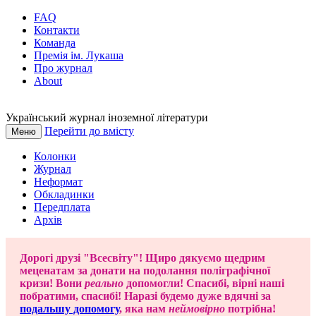
FAQ
Контакти
Команда
Премія ім. Лукаша
Про журнал
About
Український журнал іноземної літератури
Перейти до вмісту
Меню
Колонки
Журнал
Неформат
Обкладинки
Передплата
Архів
Дорогі друзі "Всесвіту"! Щиро дякуємо щедрим
меценатам за донати на подолання поліграфічної
кризи! Вони
реально
допомогли! Спасибі, вірні наші
побратими, спасибі! Наразі будемо дуже вдячні за
подальшу допомогу
, яка нам
неймовірно
потрібна!