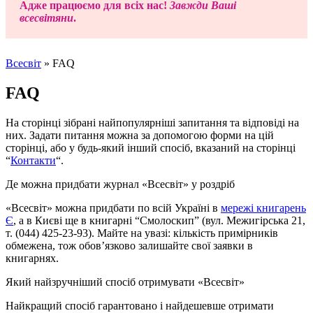
Адже працюємо для всіх нас!
Завжди Ваші
всесвітяни
.
Всесвіт
»
FAQ
FAQ
На сторінці зібрані найпопулярніші запитання та відповіді на
них. Задати питання можна за допомогою форми на цій
сторінці, або у будь-який інший спосіб, вказаний на сторінці
“
Контакти
“.
Де можна придбати журнал «Всесвіт» у роздріб
«Всесвіт» можна придбати по всій Україні в
мережі книгарень
Є
, а в Києві ще в книгарні “Смолоскип” (вул. Межигірська 21,
т. (044) 425-23-93). Майте на увазі: кількість примірників
обмежена, тож обов’язково залишайте свої заявки в
книгарнях.
Який найзручніший спосіб отримувати «Всесвіт»
Найкращий спосіб гарантовано і найдешевше отримати