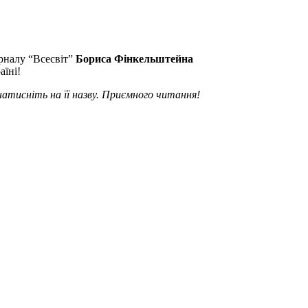
рналу “Всесвіт”
Бориса Фінкельштейна
аїні!
тисніть на її назву. Приємного читання!