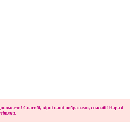
опомогли! Спасибі, вірні наші побратими, спасибі! Наразі
світяни
.