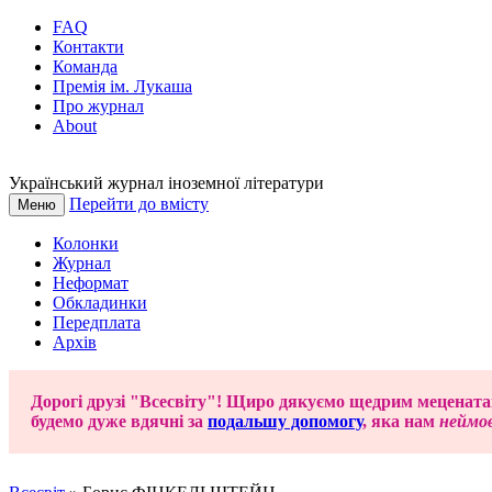
FAQ
Контакти
Команда
Премія ім. Лукаша
Про журнал
About
Український журнал іноземної літератури
Перейти до вмісту
Меню
Колонки
Журнал
Неформат
Обкладинки
Передплата
Архів
Дорогі друзі "Всесвіту"! Щиро дякуємо щедрим мецената
будемо дуже вдячні за
подальшу допомогу
, яка нам
неймов