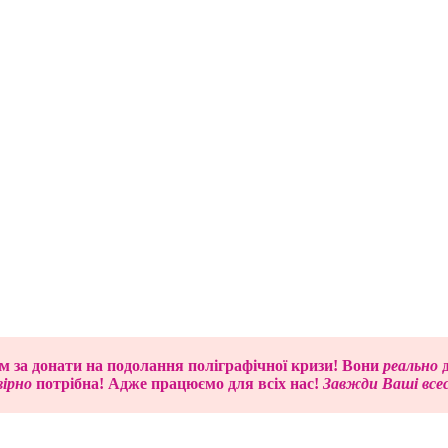
м за донати на подолання поліграфічної кризи! Вони
реально
д
ірно
потрібна! Адже працюємо для всіх нас!
Завжди Ваші все