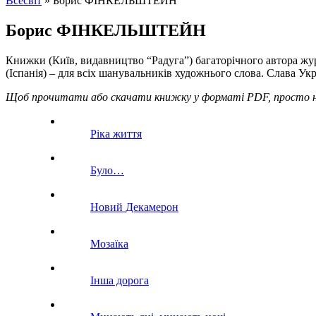
Всесвіт
»
Борис ФІНКЕЛЬШТЕЙН
Борис ФІНКЕЛЬШТЕЙН
Книжки (Київ, видавництво “Радуга”) багаторічного автора жу
(Іспанія) – для всіх шанувальників художнього слова. Слава Укр
Щоб прочитати або скачати книжку у форматі PDF, просто на
Ріка життя
Було…
Новий Декамерон
Мозаїка
Інша дорога