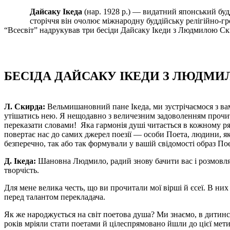
Дайсаку Ікеда
(нар. 1928 р.) — видатний японський будд
сторіччя він очолює міжнародну буддійську релігійно-гр
“Всесвіт” надрукував три бесіди Дайсаку Ікеди з Людмилою С
БЕСІДА ДАЙСАКУ ІКЕДИ З ЛЮДМИЛ
Л. Скирда:
Вельмишановний пане Ікеда, ми зустрічаємося з вами
утішатись нею.
Я нещодавно з величезним задоволенням прочитал
переказати словами!
Яка гармонія душі читається в кожному ря
повертає нас до самих джерел по­езії — особи Поета, людини, 
безперечно, так або так формували у вашій свідомості образ По
Д. Ікеда:
Шановна Людмило, радий знову бачити вас і розмовляти
творчість.
Для мене велика честь, що ви прочитали мої вірші й єсеї. В них
перед талантом перекладача.
Як же народжується на світ поетова душа? Ми знаємо, в дитин­
років мріяли стати поетами й цілеспрямовано йшли до цієї мети