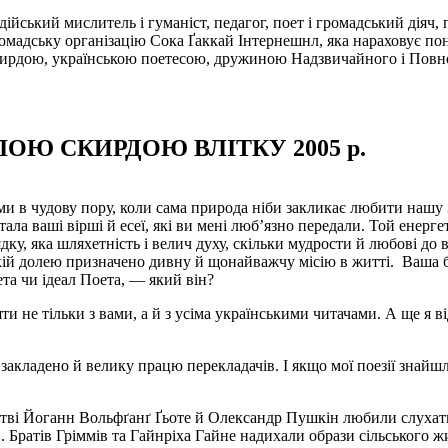
ійський мислитель і гуманіст, педагог, поет і громадський діяч,
омадську організацію Сока Ґаккай Інтернешнл, яка нараховує пона
кирдою, українською поетесою, дружиною Надзвичайного і Повн
ОЮ СКИРДОЮ ВЛІТКУ 2005 р.
 в чудову пору, коли сама природа ніби закликає любити нашу Зе
а ваші вірші й есеї, які ви мені люб’язно передали.
Той енерге
дку, яка шляхетність і велич духу, скільки мудрости й любові до
якій долею призначено дивну й щонайважчу місію в житті.
Ваша б
ета чи ідеал Поета, — який він?
 не тільки з вами, а й з усіма українськими читачами. А ще я ві
 закладено й велику працю перекладачів. І якщо мої поезії зна­йш
стві Йоганн Вольфґанґ Ґьоте й Олександр Пушкін любили слухати
. Братів Гріммів та Гайнріха Гайне надихали образи сільського ж