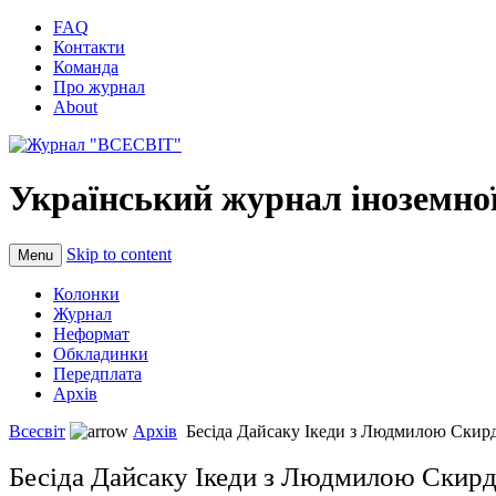
FAQ
Контакти
Команда
Про журнал
About
Український журнал іноземної
Skip to content
Menu
Колонки
Журнал
Неформат
Обкладинки
Передплата
Архів
Всесвіт
Архів
Бесіда Дайсаку Ікеди з Людмилою Скирд
Бесіда Дайсаку Ікеди з Людмилою Скирд