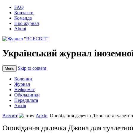
FAQ
Контакти
Команда
Про журнал
About
Український журнал іноземної
Skip to content
Menu
Колонки
Журнал
Неформат
Обкладинки
Передплата
Архів
Всесвіт
Архів
Оповідання дядечка Джона для туалетно
Оповідання дядечка Джона для туалетної