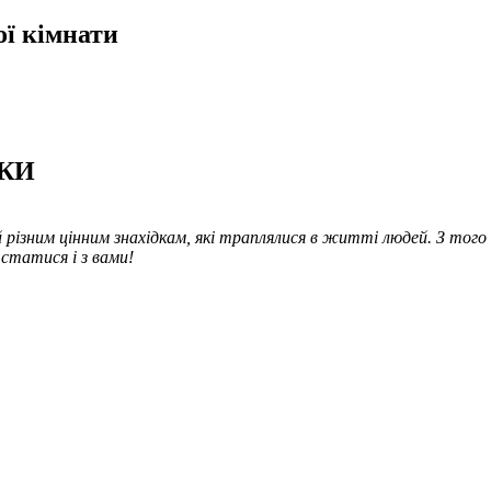
ої кімнати
ДКИ
ізним цінним знахідкам, які траплялися в житті людей. З того ча
статися і з вами!