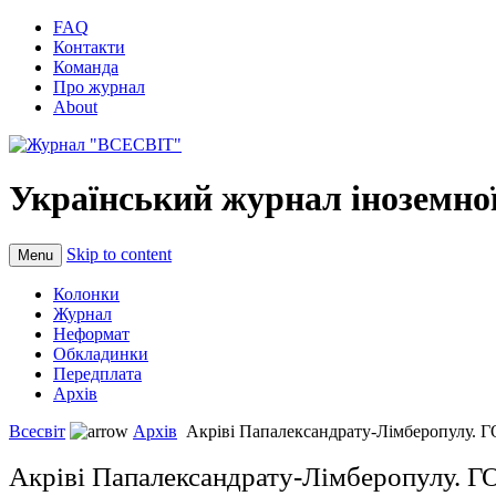
FAQ
Контакти
Команда
Про журнал
About
Український журнал іноземної
Skip to content
Menu
Колонки
Журнал
Неформат
Обкладинки
Передплата
Архів
Всесвіт
Архів
Акріві Папалександрату-Лімберопул
Акріві Папалександрату-Лімберопулу