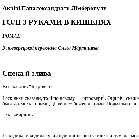
Акріві
Папалександрату-Лімберопулу
ГОЛІ З РУКАМИ В КИШЕНЯХ
РОМАН
З новогрецької переклала Ольга Мартишева
Спека й злива
Всі сказали: “Інтроверт”.
1
І оскільки сказали, то й по всьому — інтроверт
. Оця річ, скажі
були якимись іншими, цілковито божевільними. Нормальна люд
Так говорили.
І я ходила, й ходила туди-сюди широкою вулицею й думала: моя м