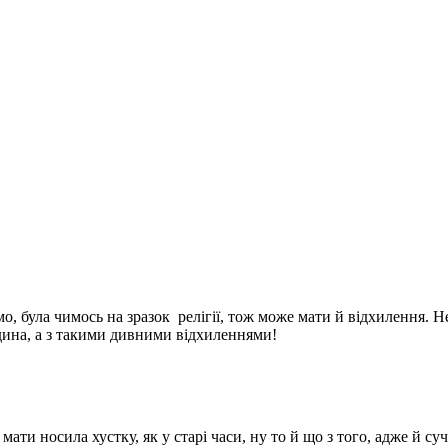
мо, була чимось на зразок
релігії, тож може мати й відхилення. Не
ина, а з такими дивними відхиленнями!
ати носила хустку, як у старі часи, ну то й що з того, адже й су