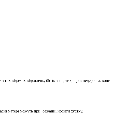
 з тих відомих відхилень, біс їх знає, тих, що в педераста, вони
часні матері можуть при
бажанні носити хустку.