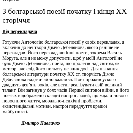
З болгарської поезії початку і кінця ХХ
сторіччя
Від перекладача
Готуючи Антологію болгарської поезії у своїх перекладах, я
включив до неї твори Дімчо Дебелянова, якого раніше не
перекладав. Його перекладали інші поети, зокрема Василь
Моруга, але я не можу допустити, щоб у моїй Антології не
було Дімчо Дебелянова, поета, що пролетів над світом, як
метеор, але слід його польоту не зник досі. Для пізнання
болгарської літератури початку ХХ ст. творчість Дімчо
Дебелянова надзвичайно важлива. Поет прожив усього
двадцять дев’ять років, але встиг реалізувати свій великий
талант. Він загинув у боях часів Першої світової війни, в його
поезіях відображено складні настрої людей, що ждали нового
повоєнного життя, морально-психічні проблеми,
екзистенціальні мотиви, настрої передчуття кращої
майбутності.
Дмитро Павличко