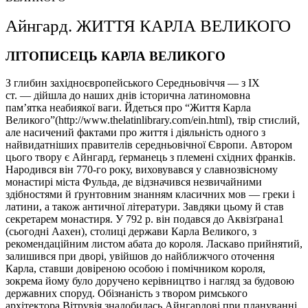
Айнгард. ЖИТТЯ КАРЛА ВЕЛИКОГО
ЛІТОПИСЕЦЬ КАРЛА ВЕЛИКОГО
З глибин західноєвропейського Cередньовіччя — з ІХ
ст. — дійшла до наших днів історична латиномовна
пам’ятка неабиякої ваги. Йдеться про “Життя Карла
Великого”(http://www.thelatinlibrary.com/ein.html), твір стислий,
але насичений фактами про життя і діяльність одного з
найвидатніших правителів середньовічної Європи. Автором
цього твору є Айнгард, ґерманець з племені східних франків.
Народився він 770-го року, виховувався у славнозвісному
монастирі міста Фульда, де відзначився незвичайними
здібностями й ґрунтовним знанням класичних мов — греки і
латини, а також античної літератури. Завдяки цьому й став
секретарем монастиря. У 792 р. він подався до Аквізґрана1
(сьогодні Аахен), столиці держави Карла Великого, з
рекомендаційним листом абата до короля. Ласкаво прийнятий,
залишився при дворі, увійшов до найближчого оточення
Карла, ставши довіреною особою і помічником короля,
зокрема йому було доручено керівництво і нагляд за будовою
державних споруд. Обізнаність з твором римського
архітектора Вітрувія знадобилась Айнгардові при плануванні