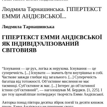
Людмила Тарнашинська. ГІПЕРТЕКСТ
ЕММИ АНДІЄВСЬКОЇ...
Людмила Тарнашинська
ГІПЕРТЕКСТ ЕММИ АНДІЄВСЬКОЇ
ЯК ІНДИВІДУАЛІЗОВАНИЙ
СВІТОВИЯВ
“Існування — це рух, логіка ж нерухома. Існування — це
суперечність.
[
...
]
Існувати — значить бути внутрішньо в собі.
Часткове завжди глибше від загального. [...] Суперечність
багатша від тотожності. Об’єктивне мислення не має
таємниці. Суб’єктивне ж має.
[
...
]
Інтерес до об’єктивної
істини суб’єктивний”, — наголошував М. Бердяєв.
[1
, 225
].
І
цю тезу щонайліпше потверджує творчість Емми Андієвської.
Авторка понад півтора десятка збірок поезії та десяти книжок
прози, Емма Андієвська не припиняє свого