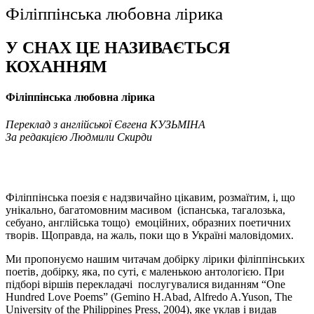
Філіппінська любовна лірика
У СНАХ ЦЕ НАЗИВАЄТЬСЯ
КОХАННЯМ
Філіппінська любовна лірика
Переклад з англійської Євгена
КУЗЬМІНА
За редакцією Людмили
Скирди
Філіппінська поезія є надзвичайно цікавим, розмаїтим, і, що
унікально, багатомовним масивом (іспанська, тагалозька,
себуано, англійська тощо)
емоційних, образних поетичних
творів. Щоправда, на жаль, поки що в Україні маловідомих.
Ми пропонуємо нашим читачам добірку лірики філіппінських
поетів, добірку, яка, по суті, є маленькою антологією. При
підборі віршів перекладачі
послугувалися виданням “
One
Hundred
Love
Poems
” (
Gemino
H
.
Abad
,
Alfredo
A
.
Yuson
,
The
University
of
the
Philippines
Press
, 2004), яке уклав і видав