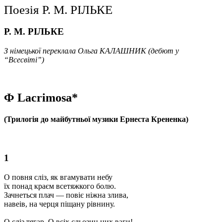
Поезія Р. М. РІЛЬКЕ
Р. М. РІЛЬКЕ
З німецької переклала Ольга КАЛАШНИК (дебют у
“Всесвіті”)
Ф
Lacrimosa
*
(Трилогія до майбутньої музики Ернеста Крененка)
1
О повня сліз, як вгамувати небу
їх понад краєм всетяжкого болю.
Зачнеться плач — повіє ніжна злива,
навеів, на черця піщану рівнину.
О сліз тягар. О всіх сльозин цих ваги!