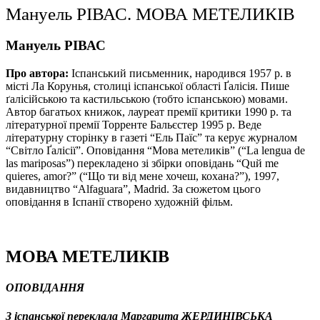
Мануель РІВАС. МОВА МЕТЕЛИКІВ
Мануель РІВАС
Про автора:
Іспанський письменник, народився 1957 р. в
місті Ла Корунья, столиці іспанської області Ґалісія. Пише
ґалісійською та кастильською (тобто іспанською) мовами.
Автор багатьох книжок, лауреат премії критики 1990 р. та
літературної премії Торренте Бальєстер 1995 р. Веде
літературну сторінку в газеті “Ель Паїс” та керує журналом
“Світло Ґалісії”. Оповідання “Мова метеликів” (“La lengua de
las mariposas”) перекладено зі збірки оповідань “Quй me
quieres, amor?” (“Що ти від мене хочеш, кохана?”), 1997,
видавництво “Alfaguara”, Madrid. За сюжетом цього
оповідання в Іспанії створено художній фільм.
МОВА МЕТЕЛИКІВ
ОПОВІДАННЯ
З іспанської переклала Маргарита ЖЕРДИНІВСЬКА