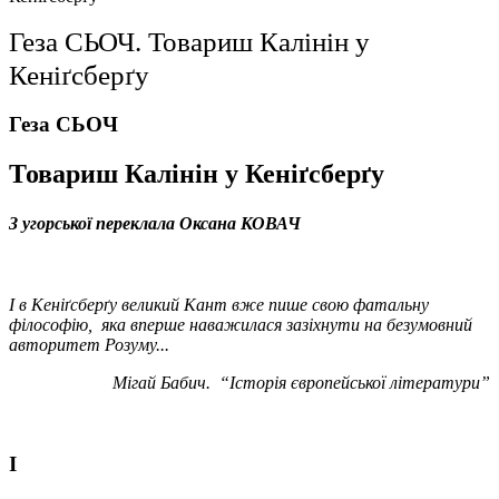
Геза СЬОЧ. Товариш Калінін у
Кеніґсберґу
Геза СЬОЧ
Товариш Калінін у Кеніґсберґу
З угорської переклала Оксана КОВАЧ
І в Кеніґсберґу великий Кант вже пише свою фатальну
філософію,
яка вперше наважилася зазіхнути на безумовний
авторитет Розуму...
Мігай Бабич.
“Історія європейської літератури”
І