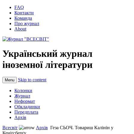
FAQ
Контакти
Команда
Про журнал
About
Український журнал
іноземної літератури
Skip to content
Menu
Колонки
Журнал
Неформат
Обкладинки
Передплата
Архів
Всесвіт
Архів
Геза СЬОЧ. Товариш Калінін у
Кеніґсберґу