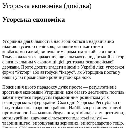
Угорська економіка (довідка)
Угорська економіка
Угорщина для більшості з нас асоціюється з надзвичайно
ніжною гусячою печінкою, запашними пікантними
ковбасками салямі, вишуканим ароматом токайських вин.
Тому складається враження, що сільськогосподарський сектор
є визначальним у економіці цієї центральноєвропейської
держави. Проте досить згадати відомі в Україні ліки угорської
фірми “Ріхтер” або автобуси “Ікарус”, як Угорщина постає у
нашій уяві промислово розвинутою країною.
Пояснення цього парадоксу дуже просте — результативне
зростання економіки Угорщини вже багато десятиліть поспіль
забезпечується передусім гармонійним розвитком усіх
господарських сфер країни. Сьогодні Угорська Республіка є
індустріально-аграрною країною. Найбільш розвинені галузі
промисловості — машинобудування, хімічна, фармацевтична,
металургійна, харчова; сільськогосподарські галузі —
тваринництво, вирощування зернових, виноградарство тощо.