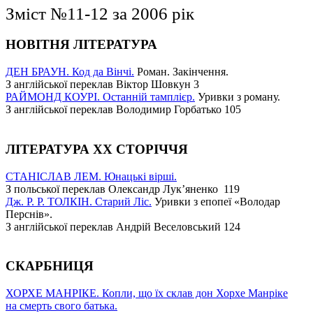
Зміст №11-12 за 2006 рік
НОВІТНЯ ЛІТЕРАТУРА
ДЕН БРАУН. Код да Вінчі.
Роман. Закінчення.
З англійської переклав Віктор Шовкун 3
РАЙМОНД КОУРІ. Останній тамплієр.
Уривки з роману.
З англійської переклав Володимир Горбатько 105
ЛІТЕРАТУРА ХХ СТОРІЧЧЯ
СТАНІСЛАВ ЛЕМ. Юнацькі вірші.
З польської переклав Олександр Лук’яненко 119
Дж. Р. Р. ТОЛКІН. Старий Ліс.
Уривки з епопеї «Володар
Перснів».
З англійської переклав Андрій Веселовський 124
СКАРБНИЦЯ
ХОРХЕ МАНРІКЕ. Копли, що їх склав дон Хорхе Манріке
на смерть свого батька.