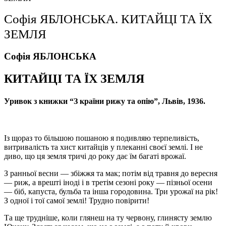
Софія ЯБЛОНСЬКА. КИТАЙЦІ ТА ЇХ
ЗЕМЛЯ
Софія ЯБЛОНСЬКА
КИТАЙЦІ ТА ЇХ ЗЕМЛЯ
Уривок з книжки “З країни рижу та опію”, Львів, 1936.
Із щораз то більшою пошаною я подивляю терпеливість,
витривалість та хист китайців у пле­канні своєї землі. І не
диво, що ця земля тричі до року дає їм багаті врожаї.
З ранньої весни — збіжжя та мак; потім від травня до вересня
— риж, а врешті іноді і в третім сезоні року — пізньої осени
— біб, капуста, буль­ба та інша городовина. Три урожаї на рік!
З одної і тої самої землі! Трудно повірити!
Та ще трудніше, коли глянеш на ту червону, глинясту землю