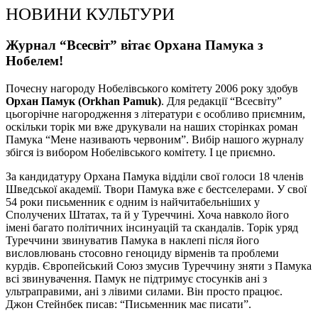
НОВИНИ КУЛЬТУРИ
Журнал “Всесвіт” вітає Орхана Памука з
Нобелем!
Почесну нагороду Нобелівського комітету 2006 року здобув
Орхан Памук
(
Orkhan Pamuk)
. Для редакції “Всесвіту”
цьогорічне нагородження з літератури є особливо приємним,
оскільки торік ми вже друкували на наших сторінках роман
Памука “Мене називають червоним”. Вибір нашого журналу
збігся із вибором Нобелівського комітету. І це приємно.
За кандидатуру Орхана Памука відділи свої голоси 18 членів
Шведської академії. Твори Памука вже є бестселерами. У свої
54 роки письменник є одним із найчитабельніших у
Сполучених Штатах, та й у Туреччині. Хоча навколо його
імені багато політичних інсинуацій та скандалів. Торік уряд
Туреччини звинуватив Памука в наклепі після його
висловлювань стосовно геноциду вірменів та проблеми
курдів. Європейський Союз змусив Туреччину зняти з Памука
всі звинувачення. Памук не підтримує стосунків ані з
ультраправими, ані з лівими силами. Він просто працює.
Джон Стейнбек писав: “Письменник має писати”.