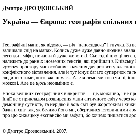
Дмитро ДРОЗДОВСЬКИЙ
Україна — Європа: географія спільних
Географічні мапи, як відомо, — річ “непосидюча” і гнучка. За в
залишали слід на мапах. Колись дуже-дуже давно людина знала
легенди і міфи, почасти й дуже жорстокі. Сьогодні про ці леге
належить до ранніх іноземних текстів, які прийшли в Київську Р
чужого
простору має особливе значення для розвитку власної к
конфліктного зіставлення, але й тут існує багато суперечок та
людини з тими, кого вже немає... Але хочемо ми того чи ні, інш
мозкові. Але це
щось
неодмінно є.
Епоха великих географічних відкриттів — це, можливо, і не пр
Індії не є прикладом розширення мапи античного світу через ко
демонічну сутність, та нерідко й
наш
світ був жорстоким і хижи
бачити світ так, як бачимо його ми, оберталися історичними а
про цю хижацьку експансію ми забули, бо хочемо пишатися дос
————
© Дмитро Дроздовський, 2007.