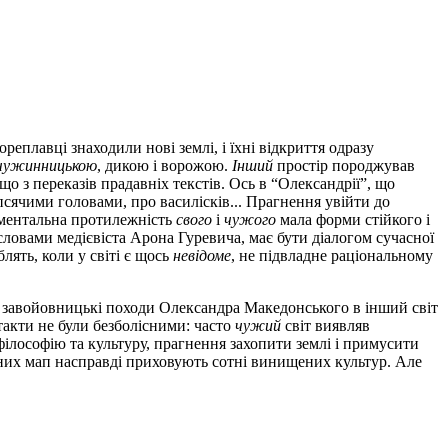
реплавці знаходили нові землі, і їхні відкриття одразу
чужинницькою
, дикою і ворожою.
Інший
простір породжував
о з переказів прадавніх текстів. Ось в “Олександрії”, що
 псячими головами, про василісків... Прагнення увійти до
даментальна протилежність
свого
і
чужого
мала форми стійкого і
 словами медієвіста Арона Гуревича, має бути діалогом сучасної
лять, коли у світі є щось
невідоме
, не підвладне раціональному
а завойовницькі походи Олександра Македонського в інший світ
такти не були безболісними: часто
чужий
світ виявляв
філософію та культуру, прагнення захопити землі і примусити
чних мап насправді приховують сотні винищених культур. Але