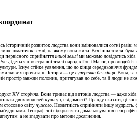
 координат
есь історичний розвиток людства вони змінювалися сотні разів: мо
 лише шматочок землі, на якому вона жила. Вся інша земля була
нди первісного сприйняття
іншої землі
ми можемо довідатись хіба щ
усь, ідеться про страшні землі народів Гог і Магог, про людей із
ультури. Існує стійке уявлення, що до кінця середньовіччя фун
 помилкових прочитань. Історія — це
суперечка без кінця
. Вона, за
ий простір завжди полонив, притягував до себе, та й люди не люб
одукт XV сторіччя. Вона триває від витоків людства — адже хіб
нтакти двох моделей культур, свідомості? Правду сказати, ці кон
м стосовно світу
чужого
. Нездатність сприйняти іншу мудрість, 
рмаґеддонами. Географічні відкриття та домальовування географі
ягнутим, а не згадувати про методи досягнення.