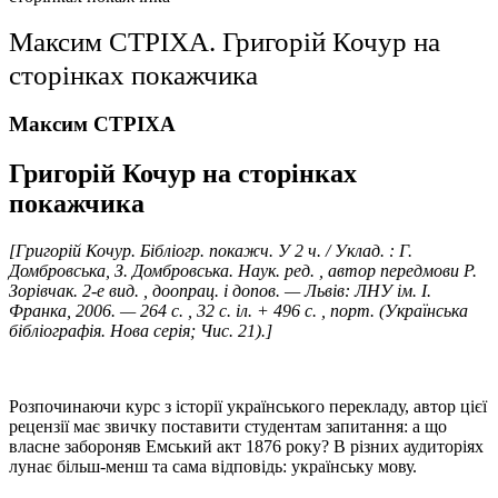
Максим СТРІХА. Григорiй Кочур на
сторiнках покажчика
Максим СТРІХА
Григорiй Кочур на сторiнках
покажчика
[Григорій Кочур. Бібліогр. покажч. У 2 ч. / Уклад. : Г.
Домбровська, З. Домбровська. Наук. ред. , автор передмови Р.
Зорівчак. 2-е вид. , доопрац. і допов. — Львів: ЛНУ ім. І.
Франка, 2006. — 264 с. , 32 с. іл. + 496 с. , порт. (Українська
бібліографія. Нова серія; Чис. 21).
]
Розпочинаючи курс з історії українського перекладу, автор цієї
рецензії має звичку поставити студентам запитання: а що
власне забороняв Емський акт 1876 року? В різних аудиторіях
лунає більш-менш та сама відповідь: українську мову.