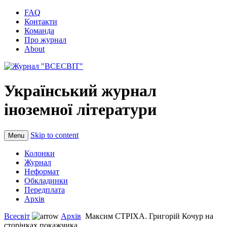
FAQ
Контакти
Команда
Про журнал
About
Український журнал
іноземної літератури
Skip to content
Menu
Колонки
Журнал
Неформат
Обкладинки
Передплата
Архів
Всесвіт
Архів
Максим СТРІХА. Григорiй Кочур на
сторiнках покажчика