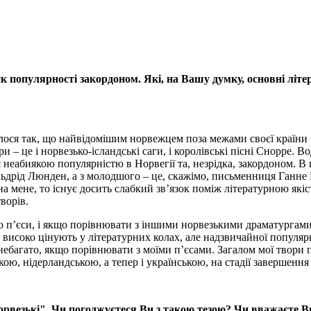
ск популярності закордоном. Які
,
на Вашу думку, основні літер
лося так, що найвідомішим норвежцем поза межами своєї країни б
и – це і норвезько-ісландські саги, і королівські пісні Снорре. 
я неабиякою популярністю в Норвегії та, незрідка, закордоном. В 
льдрід Люнден, а з молодшого – це, скажімо, письменниця Ганне 
 на мене, то існує досить слабкий зв’язок поміж літературною я
ворів.
но п’єси, і якщо порівнювати з іншими норвезькими драматургами
 високо цінують у літературних колах, але надзвичайної популяр
небагато, якщо порівнювати з моїми п’єсами. Загалом мої твори 
ою, нідерландською, а тепер і українською, на стадії завершенн
орвезькі".
Чи погоджуєтеся Ви з такою тезою? Чи вважаєте Ви