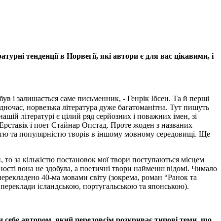
атурні тенденції в Норвегії, які автори є для вас цікавими, і
ув і залишається саме письменник, - Генрік Ібсен. Та й перші
Водночас, норвезька література дуже багатоманітна. Тут пишуть
нашій літературі є цілий ряд серйозних і поважних імен, зі
Ерставік і поет Стайнар Опстад. Проте жоден з названих
кістю та популярністю творів в іншому мовному середовищі. Ще
, то за кількістю постановок мої твори поступаються місцем
ності вона не здобула, а поетичні твори найменш відомі. Чимало
перекладено 40-ма мовами світу (зокрема, роман “Ранок та
я переклади ісландською, португальською та японською).
 себе автором, який передовсім розкриває типові теми, що