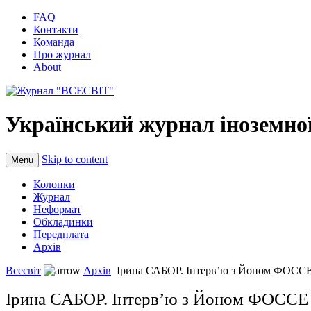
FAQ
Контакти
Команда
Про журнал
About
Український журнал іноземної
Skip to content
Menu
Колонки
Журнал
Неформат
Обкладинки
Передплата
Архів
Всесвіт
Архів
Ірина САБОР. Інтерв’ю з Йоном ФОСС
Ірина САБОР. Інтерв’ю з Йоном ФОССЕ