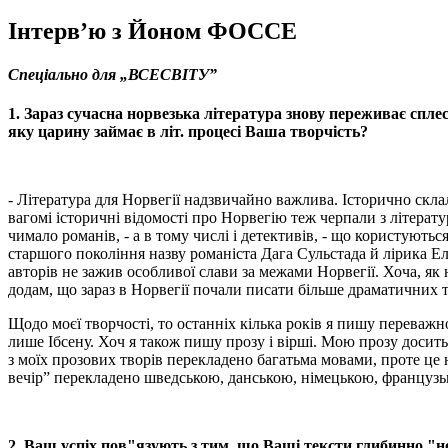
Інтерв’ю з Йоном ФОССЕ
Cпеціально для „ВСЕСВІТУ”
1. Зараз сучасна норвезька література знову переживає спле
яку царину займає в літ. процесі Ваша творчість?
- Література для Норвегії надзвичайно важлива. Історично скла
вагомі історичні відомості про Норвегію теж черпали з літератур
чимало романів, - а в тому числі і детективів, - що користуютьс
старшого покоління назву романіста Дага Сульстада й лірика Е
авторів не зажив особливої слави за межами Норвегії. Хоча, як
додам, що зараз в Норвегії почали писати більше драматичних т
Щодо моєї творчості, то останніх кілька років я пишу переваж
лише Ібсену. Хоч я також пишу прозу і вірші. Мою прозу досить
з моїх прозових творів перекладено багатьма мовами, проте це 
вечір” перекладено шведською, данською, німецькою, французьк
2. Ваш успіх пов"язують з тим, що Ваш
і
тексти глибинно "н