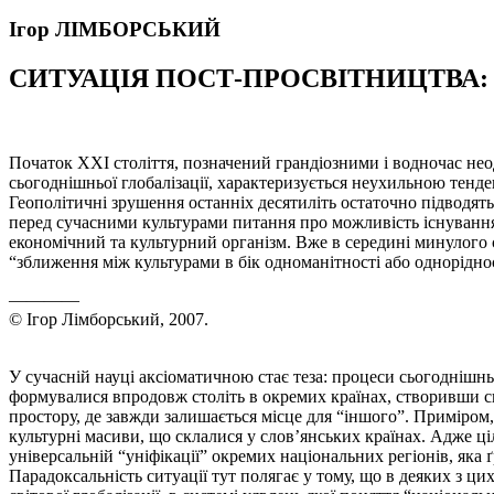
Ігор ЛІМБОРСЬКИЙ
СИТУАЦІЯ ПОСТ-ПРОСВІТНИЦТВА:
Початок ХХІ століття, позначений грандіозними і водночас не
сьогоднішньої глобалізації, характеризується неухильною тенд
Геополітичні зрушення останніх десятиліть остаточно підводят
перед сучасними культурами питання про можливість існування 
економічний та культурний організм. Вже в середині минулого с
“зближення між культурами в бік одноманітності або однорідност
————
© Ігор Лімборський, 2007.
У сучасній науці аксіоматичною стає теза: процеси сьогоднішнь
формувалися впродовж століть в окремих країнах, створивши си
простору, де завжди залишається місце для “іншого”. Приміром
культурні масиви, що склалися у слов’янських країнах. Адже 
універсальній “уніфікації” окремих національних регіонів, яка ґ
Парадоксальність ситуації тут полягає у тому, що в деяких з ци