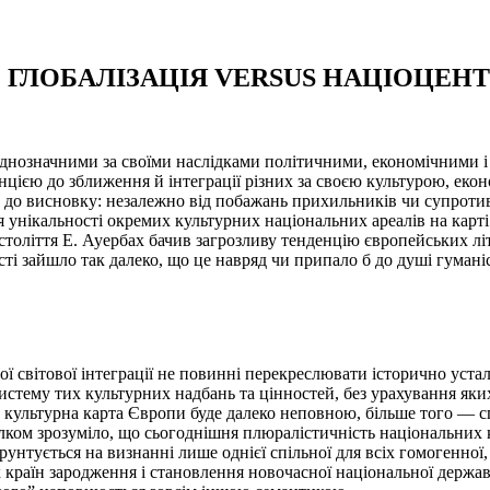
 ГЛОБАЛІЗАЦІЯ VERSUS НАЦІОЦЕН
однозначними за своїми наслідками політичними, економічними і
енцією до зближення й інтеграції різних за своєю культурою, еко
ь до висновку: незалежно від побажань прихильників чи супротив
унікальності окремих культурних національних ареалів на карті
толіття Е. Ауербах бачив загрозливу тенденцію європейських літе
і зайшло так далеко, що це навряд чи припало б до душі гуманісту
ої світової інтеграції не повинні перекреслювати історично уста
стему тих культурних надбань та цінностей, без урахування яких
, культурна карта Європи буде далеко неповною, більше того — 
цілком зрозуміло, що сьогоднішня плюралістичність національни
рунтується на визнанні лише однієї спільної для всіх гомогенної,
х країн зародження і становлення новочасної національної держав