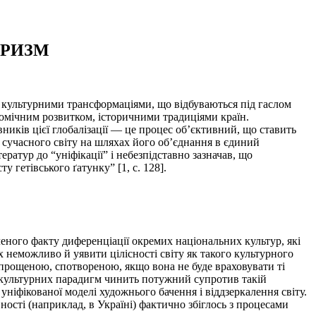
ТРИЗМ
 культурними трансформаціями, що відбуваються під гаслом
номічним розвитком, історичними традиціями країн.
ників цієї глобалізації — це процес об’єктивний, що ставить
 сучасного світу на шляхах його об’єднання в єдиний
ратур до “уніфікації” і небезпідставно зазначав, що
 гетівського ґатунку” [1, c. 128].
леного факту диференціації окремих національних культур, які
 неможливо й уявити цілісності світу як такого культурного
спрощеною, спотвореною, якщо вона не буде враховувати ті
х культурних парадигм чинить потужний супротив такій
 уніфікованої моделі художнього бачення і віддзеркалення світу.
ності (наприклад, в Україні) фактично збіглось з процесами