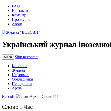
FAQ
Контакти
Команда
Про журнал
About
Український журнал іноземної
Skip to content
Menu
Колонки
Журнал
Неформат
Обкладинки
Передплата
Архів
Всесвіт
Архів
Слово і Час
Слово і Час