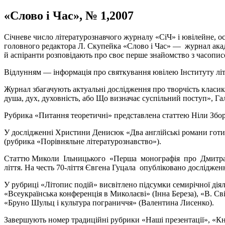
«Слово і Час», № 1,2007
Січневе число літературознавчого журналу «СіЧ» і ювілейне, о
головного редактора Л. Скупейка «Слово і Час» — журнал акад
й аспіранти розповідають про своє перше знайомство з часопис
Відлунням — інформація про святкування ювілею Інституту літ
Журнал збагачують актуальні дослідження про творчість клас
душа, дух, духовність, або Що визначає суспільний поступ», Г
Рубрика «Питання теоретичні» представлена статтею Ніли Збор
У дослідженні Христини Денисюк «Два англійські романи готик
(рубрика «Порівняльне літературознавство»).
Статтю Миколи Ільницького «Перша монографія про Дмитра Чиж
ліття. На честь 70-ліття Євгена Гуцала опубліковано досліджен
У рубриці «Літопис подій» висвітлено підсумки семирічної діял
«Всеукраїнська конференція в Миколаєві» (Інна Береза), «В. С
«Бруно Шульц і культура пограниччя» (Валентина Лисенко).
Завершують номер традиційні рубрики «Наші презентації», «Кн