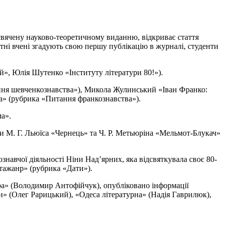
исвячену науково-теоретичному виданню, відкриває стаття
тні вчені згадують свою першу публікацію в журналі, студенти
й», Юлія Шутенко «Інституту літератури 80!»).
ання шевченкознавства»), Микола Жулинський «Іван Франко:
ка» (рубрика «Питання франкознавства»).
а».
и М. Г. Льюїса «Чернець» та Ч. Р. Метьюріна «Мельмот-Блукач»
вчої діяльності Ніни Над’ярних, яка відсвяткувала своє 80-
етажанр» (рубрика «Дати»).
ура» (Володимир Антофійчук), опубліковано інформації
и» (Олег Рарицький), «Одеса літературна» (Надія Гаврилюк),