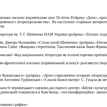
скільки часопис відсвяткував своє 50-ліття. Рубрику «Дати», пр
емічного літературознавства». На наступних сторінках авторите
ом.
ератури ім. Т. Г. Шевченка НАМ України (рубрика «Літопис поді
иків: Дмитро Наливайко «Стиль поезії Шевченка» (рубрика «Пит
алина Сабат «Жанрова стереотипія. Таксономія казок Івана Фран
овської «Код національної літератури як психоісторична проблем
о-френетичної поетики (порівняльний аспект)» розглянуто твор
евського» (рубрика «Дати») присвячено оглядові літературозна
ня Антоніни Гурбанської і «Сльози Божої матері» С. Гуцала як м
ьності чернівецького науково-дослідного центру «Біблія і культ
відзинський повернувся в Кам’янець: «постконференційні» зауваг
ижкова графіка».