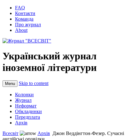
FAQ
Контакти
Команда
Про журнал
About
Український журнал
іноземної літератури
Skip to content
Menu
Колонки
Журнал
Неформат
Обкладинки
Передплата
Архів
Всесвіт
Архів
Джон Веддінгтон-Фезер. Сучасні
англійські оповідки