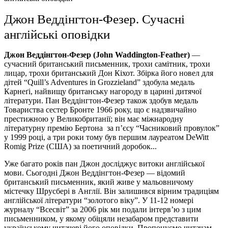
Джон Веддінгтон-Фезер. Сучасні
англійські оповідки
Джон Веддінгтон-Фезер
(
John
Waddington
-
Feather
)
—
сучасний британський письменник, трохи самітник, трохи
лицар, трохи британський Дон Кіхот. Збірка його новел для
дітей “Quill’s Adventures in Grozzieland” здобула медаль
Карнеґі, найвищу британську нагороду в царині дитячої
літератури. Пан Веддінгтон-Фезер також здобув медаль
Товариства сестер Бронте 1966 року, що є надзвичайно
престижною у Великобританії; він має міжнародну
літературну премію Бертона за п’єсу “Часниковий провулок”
у 1999 році, а три роки тому був першим лауреатом DeWitt
Romig Prize (США) за поетичний доробок...
Уже багато років пан Джон досліджує витоки англійської
мови. Сьогодні Джон Веддінгтон-Фезер — відомий
британський письменник, який живе у мальовничому
містечку Шрусбері в Англії. Він залишився вірним традиціям
англійської літератури “золотого віку”. У 11-12 номері
журналу “Всесвіт” за 2006 рік ми подали інтерв’ю з цим
письменником, у якому обіцяли незабаром представити
українському читачеві його оповідки. Пропонуємо читачам