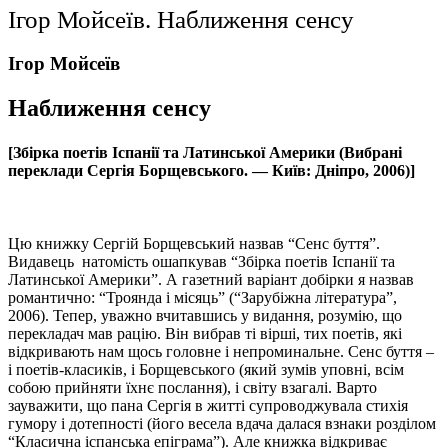
Ігор Мойсеїв. Наближення сенсу
Ігор Мойсеїв
Наближення сенсу
[Збірка поетів Іспанії та Латинської Америки (Вибрані
переклади Сергія Борщевського. — Київ: Дніпро, 2006)]
Цю книжку Сергій Борщевський назвав “Сенс буття”.
Видавець натомість ошапкував “Збірка поетів Іспанії та
Латинської Америки”. А газетний варіант добірки я назвав
романтично: “Троянда і місяць” (“Зарубіжна література”,
2006). Тепер, уважно вчитавшись у видання, розумію, що
перекладач мав рацію. Він вибрав ті вірші, тих поетів, які
відкривають нам щось головне і непроминальне. Сенс буття –
і поетів-класиків, і Борщевського (який зумів уповні, всім
собою прийняти їхнє послання), і світу взагалі. Варто
зауважити, що пана Сергія в житті супроводжувала стихія
гумору і дотепності (його весела вдача далася взнаки розділом
“Класична іспанська епіграма”). Але книжка відкриває