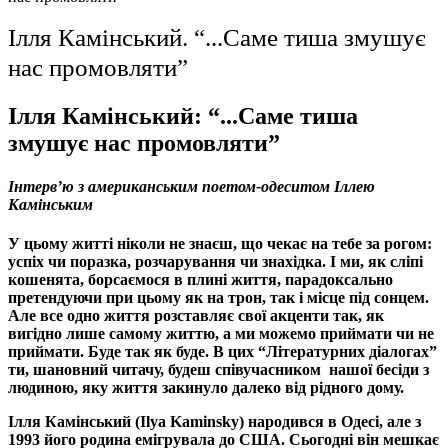
Ілля Камінський. “...Саме тиша змушує
нас промовляти”
Ілля Камінський:
“
...Саме тиша
змушує нас промовляти
”
Інтерв’ю з американським поетом-одеситом Іллею
Камінським
У цьому житті ніколи не знаєш, що чекає на тебе за рогом:
успіх чи поразка, розчарування чи знахідка. І ми, як сліпі
кошенята, борсаємося в плині життя, парадоксально
претендуючи при цьому як на трон, так і місце під сонцем.
Але все одно життя розставляє свої акценти так, як
вигідно лише самому життю, а ми можемо приймати чи не
приймати. Буде так як буде. В цих “Літературних діалогах”
ти, шановний читачу, будеш співучасником нашої бесіди з
людиною, яку життя закинуло далеко від рідного дому.
Ілля Камінський (Ilya Kaminsky) народився в Одесі, але з
1993 його родина емігрувала до США. Сьогодні він мешкає