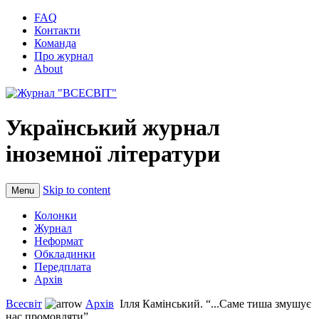
FAQ
Контакти
Команда
Про журнал
About
Український журнал
іноземної літератури
Skip to content
Menu
Колонки
Журнал
Неформат
Обкладинки
Передплата
Архів
Всесвіт
Архів
Ілля Камінський. “...Саме тиша змушує
нас промовляти”