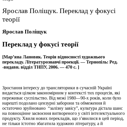
Ярослав Поліщук. Переклад у фокусі
теорії
Ярослав Поліщук
Переклад у фокусі теорії
[Мар’яна Лановик. Теорія відносності художнього
перекладу. Літературознавчі проекції. — Тернопіль: Ред.
-видавн. відділ ТНПУ, 2006. — 470 с. ]
Зростання інтересу до трансляторики в сучасній Україні
видається цілком закономірним у контексті тих процесів, які
переживає суспільство. Від межі 1980—90-х років, коли було
нарешті подолано цензурні заборони та обмеження й
остаточно зруйновано “залізну завісу”, культура дістала шанс
на повноцінне засвоєння витвореного у світі інтелектуального
продукту. Хвиля нових перекладів, що з’явилися в цей період,
не тільки істотно збагатила художню літературу, а й