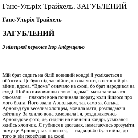
Ганс-Ульріх Трайхель. ЗАГУБЛЕНИЙ
Ганс-Ульріх Трайхель
ЗАГУБЛЕНИЙ
З німецької переклав Ігор Андрущенко
Мій брат сидить на білій вовняній ковдрі й усміхається в
об’єктив. Це було під час війни, казала мати, в останній рік
війни, вдома. “Вдома” означало на сході, бо брат народився на
сході. Щойно вимовивши слово “вдома”, мати заливалася
сльозами — плакати вона починала щоразу, коли йшлося про
мого брата. Його звали Арнольдом, так само як батька.
Арнольд був веселим хлопцем, мовила мати, розглядаючи
світлину. За хвилю вона замовкала і я, роздивляючись
Арнольдове фото, де, сидячи на вовняній ковдрі, усміхався
якийсь хлопчик. Я губився в здогадах, намагаючись зрозуміти,
чому це Арнольд так тішиться, — надворі-бо була війна, до
того ж він перебував на сході.