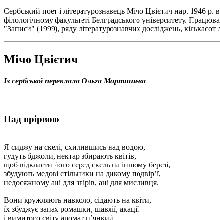
Сербський поет і літературознавець Мічо Цвієтич нар. 1946 р. в
філологічному факультеті Белградського університету. Працював 
"Записи" (1999), ряду літературознавчих досліджень, кількасот 
Мічо Цвієтич
Із сербської переклала Ольга Мартишева
Над прірвою
Я сиджу на скелі, схилившись над водою,
гудуть бджоли, нектар збирають квітів,
щоб відкласти його серед скель на іншому березі,
збудують медові стільники на дикому подвір’ї,
недосяжному ані для звірів, ані для мисливця.
Вони кружляють навколо, сідають на квіти,
їх збуджує запах ромашки, шавлії, акації
і вимитого світу аромат п’янкий.