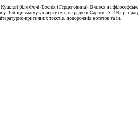
 Кушлаті біля Фочі (Боснія і Герцеговина). Вчився на філософськ
у Лейпцизькому університеті, на радіо в Сараєві. З 1992 р. прац
літературно-критичних текстів, подорожніх нотаток та ін.