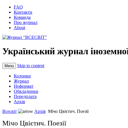
FAQ
Контакти
Команда
Про журнал
About
Український журнал іноземної
Skip to content
Menu
Колонки
Журнал
Неформат
Обкладинки
Передплата
Архів
Всесвіт
Архів
Мічо Цвієтич. Поезії
Мічо Цвієтич. Поезії