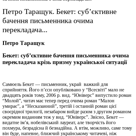
Петро Таращук. Бекет: суб’єктивне
бачення письменника очима
перекладача...
Петро Таращук
Бекет: суб’єктивне бачення письменника очима
перекладача крізь призму української ситуації
Самюель Бекет — письменник, украй важкий для
сприйняття. Його п’єси опубліковано у “Всесвіті” мало не
двадцять років тому, 2006 р. вид. “Юніверс” випустило роман
“Молой”, читач має тепер перед очима роман “Малон
умирає”, а “Несказанний”, третій і останній роман цієї
своєрідної трилогії, незабаром вийде разом з другим романом
окремим виданням теж у вид. “Юніверс”. Звісно, Бекет —
видатне ім’я, нобелівський лауреат, але творчість його
похмура, безрадісна й безнадійна. А втім, можливо, саме тому
він буде, напевне, ближчий українському читачеві, ніж