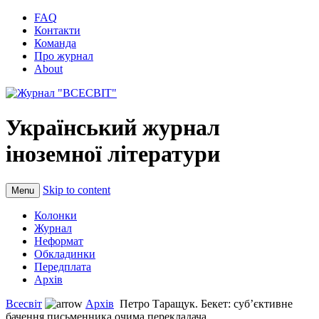
FAQ
Контакти
Команда
Про журнал
About
Український журнал
іноземної літератури
Skip to content
Menu
Колонки
Журнал
Неформат
Обкладинки
Передплата
Архів
Всесвіт
Архів
Петро Таращук. Бекет: суб’єктивне
бачення письменника очима перекладача...