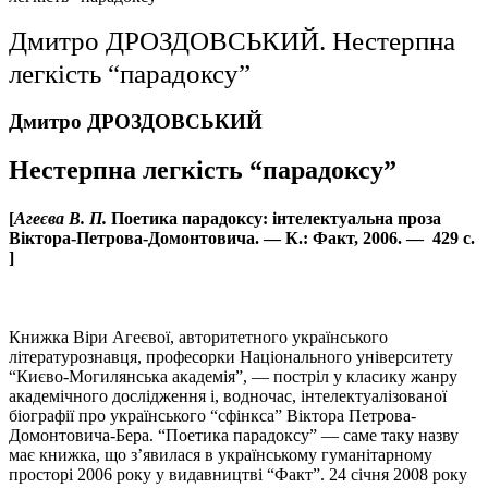
Дмитро ДРОЗДОВСЬКИЙ. Нестерпна
легкість “парадоксу”
Дмитро ДРОЗДОВСЬКИЙ
Нестерпна легкість “парадоксу”
[
Агеєва
В. П.
Поетика парадоксу: інтелектуальна проза
Віктора-Петрова-Домонтовича. — К.: Факт, 2006. — 429 с.
]
Книжка Віри Агеєвої, авторитетного українського
літературознавця, професорки Національного університету
“Києво-Могилянська академія”, — постріл у класику жанру
академічного дослідження і, водночас, інтелектуалізованої
біографії про українського “сфінкса” Віктора Петрова-
Домонтовича-Бера. “Поетика парадоксу” — саме таку назву
має книжка, що з’явилася в українському гуманітарному
просторі 2006 року у видавництві “Факт”. 24 січня 2008 року