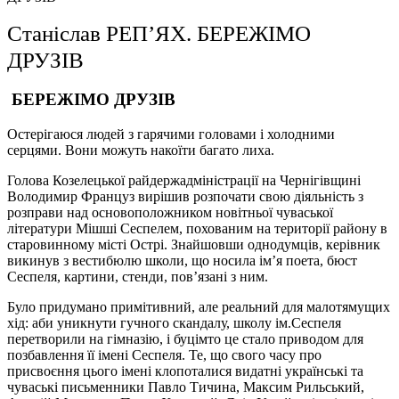
Станіслав РЕП’ЯХ. БЕРЕЖІМО
ДРУЗІВ
БЕРЕЖІМО ДРУЗІВ
Остерігаюся людей з гарячими головами і холодними
серцями. Вони можуть накоїти багато лиха.
Голова Козелецької райдержадміністрації на Чернігівщині
Володимир Француз вирішив розпочати свою діяльність з
розправи над основоположником новітньої чуваської
літератури Мішші Сеспелем, похованим на території району в
старовинному місті Острі. Знайшовши однодумців, керівник
викинув з вестибюлю школи, що носила ім’я поета, бюст
Сеспеля, картини, стенди, пов’язані з ним.
Було придумано примітивний, але реальний для малотямущих
хід: аби уникнути гучного скандалу, школу ім.Сеспеля
перетворили на гімназію, і буцімто це стало приводом для
позбавлення її імені Сеспеля. Те, що свого часу про
присвоєння цього імені клопоталися видатні українські та
чуваські письменники Павло Тичина, Максим Рильський,