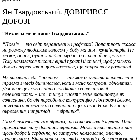
Ян Твардовський. ДОВІРИВСЯ
ДОРОЗІ
“Нехай за мене пише Твардовський...”
“
Поезія — то світ переживань і рефлексії. Вона трохи схожа
на розмову людським голосом у добу машин і комп’ютерів. Не
може, однак, бути занадто мудра, бо ніхто її не зрозуміє.
Тому намагаюся писати вірші прості й стислі, щоб у кількох
думках переказати щось важливе, що опирається розпачеві.
Не називаю себе “поетом” — то моя особиста психологічна
травма з часів дитинства, коли з мене кепкували однолітки.
Для мене це слово надто поєднане з естетикою й
велемовністю. А ще - титул “поет” мене відштовхує як
священика, бо він передбачає конкуренцію з Господом Богом,
начебто я намагався б створити щось поза Ним. Є кращі
окреслення, наприклад — “віршник”.
Сам дивуюся власним віршам, що вони взагалі існують. Наче
причастям, хочу ділитися віршами. Можна висловити в них
щось добре й сердечне, не затруєне ненавистю, злістю,
суперечками. Вірші приносять лад і гармонію. Знезаражують і