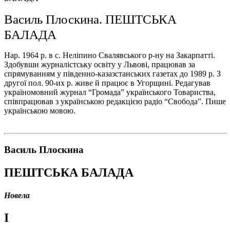
Василь Плоскина. ПЕШТСЬКА
БАЛАДА
Нар. 1964 р. в с. Неліпино Свалявського р-ну на Закарпатті.
Здобувши журналістську освіту у Львові, працював за
спрямуванням у південно-казазстанських газетах до 1989 р. З
другої пол. 90-их р. живе й працює в Угорщині. Редагував
україномовний журнал “Громада” українського Товариства,
співпрацював з українською редакцією радіо “Свобода”. Пише
українською мовою.
Василь Плоскина
ПЕШТСЬКА БАЛАДА
Новела
І