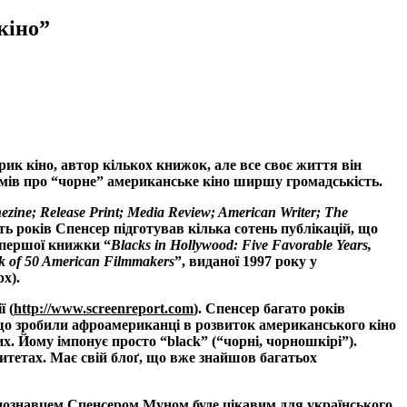
кіно”
рик кіно, автор кількох книжок, але все своє життя він
умів про “чорне” американське кіно ширшу громадськість.
ezine
;
Release
Print
;
Media
Review
;
American
Writer
;
The
ять років Спенсер підготував кілька сотень публікацій, що
 першої книжки “
Blacks
in
Hollywood
:
Five
Favorable
Years
,
k
of
50
American
Filmmakers
”, виданої 1997 року у
px
).
ї (
http
://
www
.
screenreport
.
com
).
Спенсер багато років
що зробили афроамериканці в розвиток американського кіно
лих. Йому імпонує просто “
black
” (“чорні, чорношкірі”).
итетах. Має свій блоґ, що вже знайшов багатьох
кінознавцем Спенсером Муном буде цікавим для українського