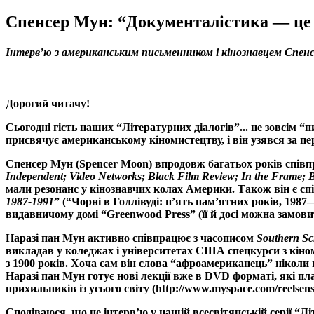
Спенсер Мун: “Документалістика — це н
Інтерв’ю з американським письменником і кінознавцем Спен
Дорогий читачу!
Сьогодні гість наших “Літературних діалогів”... не зовсім “
присвячує американському кіномистецтву, і він узявся за п
Спенсер Мун (
Spencer
Moon
) впродовж багатьох років спі
Independent
;
Video
Networks
;
Black
Film
Review
;
In
the
Frame
;
B
мали резонанс у кінознавчих колах Америки. Також він є сп
1987-1991
” (“Чорні в Голлівуді: п’ять пам’ятних років, 19
видавничому домі “
Greenwood
Press
” (її й досі можна замов
Наразі пан Мун активно співпрацює з часописом
Southern
Sc
викладав у коледжах і університетах США спецкурси з кіно
з 1900 років. Хоча сам він слова “афроамериканець” ніколи н
Наразі пан Мун готує нові лекції вже в
DVD
форматі, які пл
прихильників із усього світу (
http
://
www
.
myspace
.
com
/
reelsen
Сподіваюся, що це інтерв’ю у нашій всесвітянській серії “