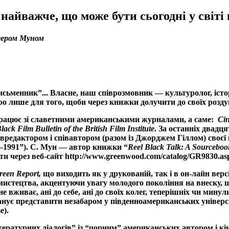
айважче, що може бути сьогодні у світі 
сером Муном
письменник”... Власне, наш співрозмовник — культуролог, істо
еро лише для того, щоби через книжки долучити до своїх розд
впрацює зі славетними американськими журналами, а саме:
Cin
lack
Film
Bulletin
of
the
British
Film
Institute
. За останніх двадц
івредактором і співавтором (разом із Джорджем Гіллом) своєї
87—1991”). С. Мун — автор книжки “
Reel
Black
Talk
:
A
Sourceboo
ити через веб-сайт
http
://
www
.
greenwood
.
com
/
catalog
/
GR
9830.
as
reen
Report
,
що виходить як у друкованій, так і в он-лайн версі
мистецтва, акцентуючи увагу молодого покоління на внеску, 
е вживає, ані до себе, ані до своїх колег, теперішніх чи мину
анує представити незабаром у південноамериканських універс
se
).
Літературних діалогів” із “чорним” американських автором і 