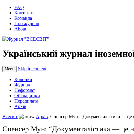
FAQ
Контакти
Команда
Про журнал
About
Український журнал іноземної
Skip to content
Menu
Колонки
Журнал
Неформат
Обкладинки
Передплата
Архів
Всесвіт
Архів
Спенсер Мун: “Документалістика — це на
Спенсер Мун: “Документалістика — це на