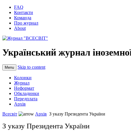
FAQ
Контакти
Команда
Про журнал
About
Український журнал іноземної
Skip to content
Menu
Колонки
Журнал
Неформат
Обкладинки
Передплата
Архів
Всесвіт
Архів
З указу Президента України
З указу Президента України