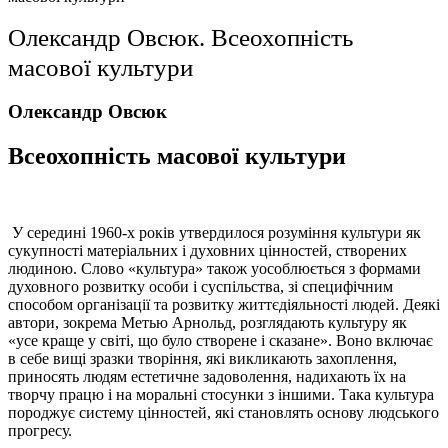
Олександр Овсюк. Всеохопність
масової культури
Олександр Овсюк
Всеохопність масової культури
У середині 1960-х років утвердилося розуміння культури як
сукупності матеріальних і духовних цінностей, створених
людиною. Слово «культура» також уособлюється з формами
духовного розвитку особи і суспільства, зі специфічним
способом організації та розвитку життєдіяльності людей. Деякі
автори, зокрема Метью Арнольд, розглядають культуру як
«усе краще у світі, що було створене і сказане». Воно включає
в себе вищі зразки творіння, які викликають захоплення,
приносять людям естетичне задоволення, надихають їх на
творчу працю і на моральні стосунки з іншими. Така культура
породжує систему цінностей, які становлять основу людського
прогресу.