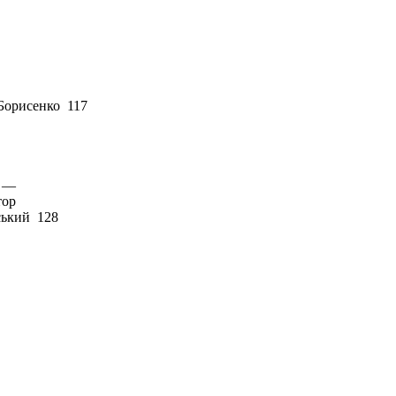
 Борисенко 117
. —
тор
ський 128