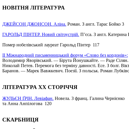
НОВІТНЯ ЛІТЕРАТУРА
ДЖЕЙСОН ДЖОНСОН. Аліна.
Роман. З англ. Тарас Бойко 3
ГАРОЛЬД ПІНТЕР. Новий світоустрій.
П’єса. З англ. Катерина
Помер нобелівський лауреат Гарольд Пінтер 117
ІІ Міжнародний письменницький форум «Слово без кордонів»:
Володимир Яворівський. — Бірута Йонушкайте. — Раде Сілян
Николай Петев. Перемога без терміну давності. Есе. З болг. Вік
Баранов. — Марек Вавжкевич. Поезії. З польськ. Роман Лубків
ЛІТЕРАТУРА ХХ СТОРІЧЧЯ
ЖУЛЬЄН ҐРІН. Левіафан.
Новела. З франц. Галина Чернієнко
та Анна Анпілогова 120
СКАРБНИЦЯ