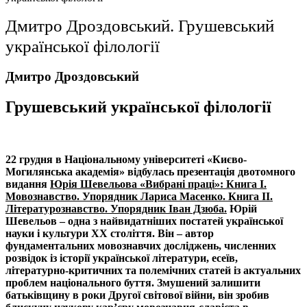
Дмитро Дроздовський. Грушевський
української філології
Дмитро Дроздовський
Грушевський української філології
22 грудня в Національному університеті «Києво-
Могилянська академія» відбулась презентація двотомного
видання
Юрія Шевельова «Вибрані праці»: Книга І.
Мовознавство. Упорядник Лариса Масенко. Книга ІІ.
Літературознавство. Упорядник Іван Дзюба.
Юрій
Шевельов – одна з найвидатніших постатей української
науки і культури ХХ століття. Він – автор
фундаментальних мовознавчих досліджень, численних
розвідок із історії української літератури, есеїв,
літературно-критичних та полемічних статей із актуальних
проблем національного буття. Змушений залишити
батьківщину в роки Другої світової війни, він зробив