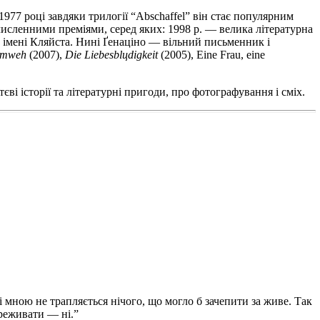
977 році завдяки трилогії “Abschaffel” він стає популярним
численними преміями, серед яких: 1998 р. — велика літературна
ю імені Кляйста. Нині Ґенаціно — вільний письменник і
imweh
(2007),
Die
Liebesbl
ц
digkeit
(2005),
Eine Frau, eine
ві історії та літературні пригоди, про фотографування і сміх.
і мною не трапляється нічого, що могло б зачепити за живе. Так
ереживати — ні.”