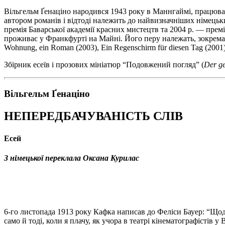
Вільгельм Ґенаціно народився 1943 року в Маннгаймі, працював 
автором романів і відтоді належить до найвизначніших німецьк
премія Баварської академії красних мистецтв та 2004 р. — прем
проживає у Франкфурті на Майні. Його перу належать, зокрем
Wohnung, ein Roman
(2003),
Ein Regenschirm für diesen Tag (2001)
Збірник есеїв і прозових мініатюр “Подовжений погляд” (
Der
g
Вільгельм Ґенаціно
НЕПЕРЕДБАЧУВАНІСТЬ СЛІВ
Есей
З німецької переклала Оксана Курилас
6-го листопада 1913 року Кафка написав до Феліси Бауер: “Щоден
само й тоді, коли я плачу, як учора в театрі кінематографістів