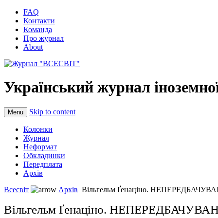
FAQ
Контакти
Команда
Про журнал
About
Український журнал іноземної
Skip to content
Menu
Колонки
Журнал
Неформат
Обкладинки
Передплата
Архів
Всесвіт
Архів
Вільгельм Ґенаціно. НЕПЕРЕДБАЧУВА
Вільгельм Ґенаціно. НЕПЕРЕДБАЧУВА