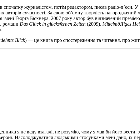
спочатку журналістом, потім редактором, писав радіо-п’єси. У 1
их авторів сучасності. За свою об’ємну творчість нагороджений 
ія імені Ґеорґа Бюхнера. 2007 року автор був відзначений преміє
а, романи
D
as Glück in glücksfernen Zeiten
(2009),
Mittelm
дЯ
iges
He
.
edehnte
Blick
) — це книга про спостереження та читання, про життє
ника я не веду взагалі, не розумію, чому я мав би його вести, з
 у Вероні. Насолоджуватися людськими стосунками мені дано, їх п