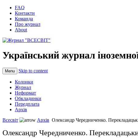
FAQ
Контакти
Команда
Про журнал
About
Український журнал іноземної
Skip to content
Menu
Колонки
Журнал
Неформат
Обкладинки
Передплата
Архів
Всесвіт
Архів
Олександр Чередниченко. Перекладацьк
Олександр Чередниченко. Перекладацьки