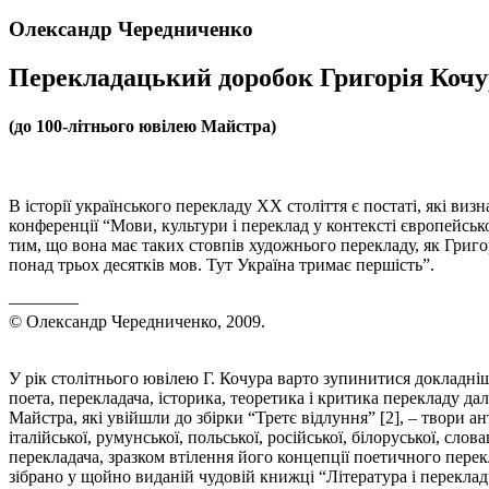
Олександр Чередниченко
Перекладацький доробок Григорія Кочу
(до 100-літнього ювілею Майстра)
В історії українського перекладу ХХ століття є постаті, які в
конференції “Мови, культури і переклад у контексті європейсь
тим, що вона має таких стовпів художнього перекладу, як Григ
понад трьох десятків мов. Тут Україна тримає першість”.
————
© Олександр Чередниченко, 2009.
У рік столітнього ювілею Г. Кочура варто зупинитися докладніше
поета, перекладача, історика, теоретика і критика перекладу д
Майстра, які увійшли до збірки “Третє відлуння” [2], – твори ант
італійської, румунської, польської, російської, білоруської, сл
перекладача, зразком втілення його концепції поетичного перек
зібрано у щойно виданій чудовій книжці “Література і переклад”