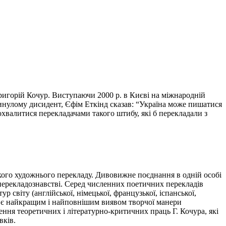
 Григорій Кочур. Виступаючи 2000 р. в Києві на міжнародній
минулому дисидент, Єфім Еткінд сказав: “Україна може пишатися
хвалитися перекладачами такого штибу, які б перекладали з
ського художнього перекладу. Дивовижне поєднання в одній особі
 перекладознавстві. Серед численних поетичних перекладів
р світу (англійської, німецької, французької, іспанської,
вони є найкращим і найповнішим виявом творчої манери
ення теоретичних і літературно-критичних праць Г. Кочура, які
вків.