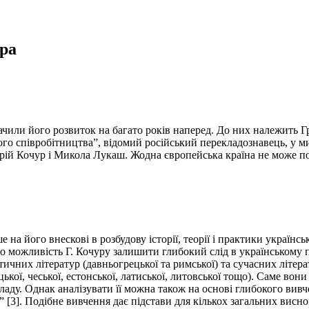
ра
изначили його розвиток на багато років наперед. До них належить
кого співробітництва”, відомий російський перекладознавець, у 
орій Кочур і Микола Лукаш. Жодна європейська країна не може по
 на його внескові в розбудову історії, теорії і практики україн
ало можливість Г. Кочуру залишити глибокий слід в українському
ичних літератур (давньогрецької та римської) та сучасних літерату
овацької, чеської, естонської, латиської, литовської тощо). Саме 
ладу. Однак аналізувати її можна також на основі глибокого вивч
 [3]. Подібне вивчення дає підстави для кількох загальних висно