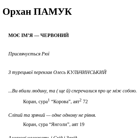
Орхан ПАМУК
МОЄ ІМ’Я — ЧЕРВОНИЙ
Присвячується Рюї
З турецької переклав Олесь КУЛЬЧИНСЬКИЙ
...Ви вбили людину, та ( ще й) сперечалися про це між собою.
1
2
Коран, сура
“Корова”, аят
72
Сліпий та зрячий — одне одному не рівня.
Коран, сура “Янголи”, аят 19
Аллахові належать і Схід і Захід.