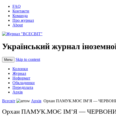
FAQ
Контакти
Команда
Про журнал
About
Український журнал іноземної
Skip to content
Menu
Колонки
Журнал
Неформат
Обкладинки
Передплата
Архів
Всесвіт
Архів
Орхан ПАМУК.МОЄ ІМ’Я — ЧЕРВО
Орхан ПАМУК.МОЄ ІМ’Я — ЧЕРВОН