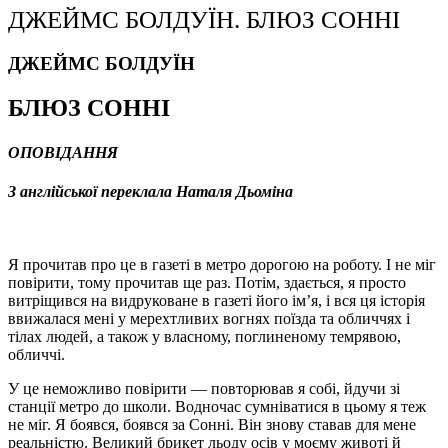
ДЖЕЙМС БОЛДУЇН. БЛЮЗ СОННІ
ДЖЕЙМС БОЛДУЇН
БЛЮЗ СОННІ
ОПОВІДАННЯ
З англійської переклала Наталя Дьоміна
Я прочитав про це в газеті в метро дорогою на роботу. І не міг
повірити, тому прочитав ще раз. Потім, здається, я просто
витріщився на видруковане в газеті його ім’я, і вся ця історія
ввижалася мені у мерехтливих вогнях поїзда та обличчях і
тілах людей, а також у власному, поглиненому темрявою,
обличчі.
У це неможливо повірити — повторював я собі, йдучи зі
станції метро до школи. Водночас сумніватися в цьому я теж
не міг. Я боявся, боявся за Сонні. Він знову ставав для мене
реальністю. Великий брикет льоду осів у моєму животі й