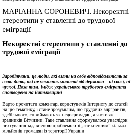
МАРІАННА СОРОНЕВИЧ. Некоректні
стереотипи у ставленні до трудової
еміграції
Некоректні стереотипи у ставленні до
трудової еміграції
Заробітчани, це люди, які взяли на себе відповідальність за
свою долю, які не чекають милості від держави – ні своєї, ні
чужої. Поза тим, імідж українського трудового емігранта
спотворено на Батьківщині
Варто прочитати коментарі користувачів Інтернету до статей
на цю тематику, і стане зрозумілим, що трудових міргрантів,
здебільшого, сприймають як недогромадян, а часто як
зрадників Вітчизни. Таке ставлення сформувалося унаслідок
нехтування задавненою проблемою зі „зникненням” кількох
мільйонів громадян із території України.