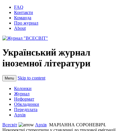
FAQ
Контакти
Команда
Про журнал
About
Український журнал
іноземної літератури
Skip to content
Menu
Колонки
Журнал
Неформат
Обкладинки
Передплата
Архів
Всесвіт
Архів
МАРІАННА СОРОНЕВИЧ.
Некоректні стереотипи у ставленні до трудової еміграції