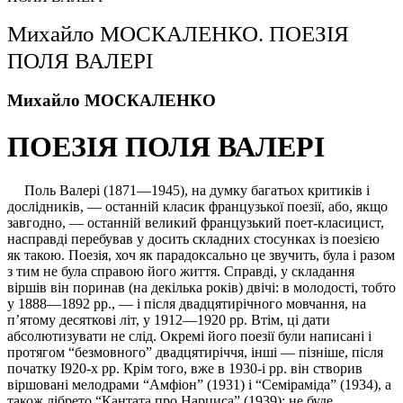
Михайло МОСКАЛЕНКО. ПОЕЗІЯ
ПОЛЯ ВАЛЕРІ
Михайло МОСКАЛЕНКО
ПОЕЗІЯ ПОЛЯ ВАЛЕРІ
Поль Валері (1871—1945), на думку багатьох критиків і
дослід­ників, — останній класик французької поезії, або, якщо
завгодно, — останній великий французький поет-класицист,
насправді перебував у досить складних стосунках із поезією
як такою. Поезія, хоч як пара­доксально це звучить, була і разом
з тим не була справою його життя. Справді, у складання
віршів він поринав (на декілька років) двічі: в молодості, тобто
у 1888—1892
pp., — і після двадцятирічного мов­чання, на
п’ятому десяткові літ, у 1912—1920 pp. Втім, ці дати
абсолютизувати не слід. Окремі його поезії були написані і
протягом “безмовного” двадцятиріччя, інші — пізніше, після
початку I920-x pp. Крім того, вже в 1930-і pp. він створив
віршовані мелодрами “Амфіон” (1931) і “Семіраміда” (1934), а
також лібрето “Кантата про Нар­циса” (1939); не буде