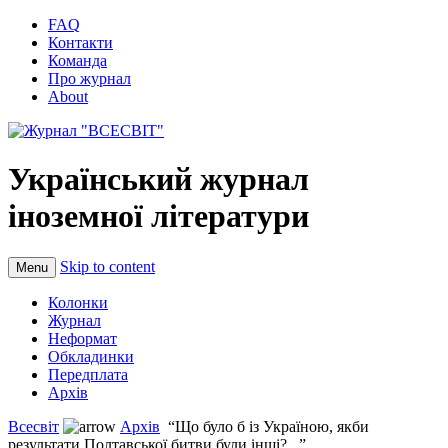
FAQ
Контакти
Команда
Про журнал
About
Український журнал
іноземної літератури
Skip to content
Menu
Колонки
Журнал
Неформат
Обкладинки
Передплата
Архів
Всесвіт
Архів
“Що було б із Україною, якби
результати Полтавської битви були інші?...”