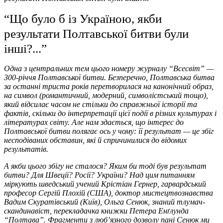
“Що було б із Україною, якби
результати Полтавської битви були
інші?...”
Одна з центральних тем цього номеру журналу “Всесвіт” —
300-річчя Полтавської битви. Безперечно, Полтавська битва
за останні триста років перетворилася на канонічний образ,
на символ (романтичний, модерний, символістський тощо),
який відсилає часом не стільки до справжньої історії та
фактів, скільки до інтерпретації цієї події в різних культурах і
літературах світу. Але нам здається, що інтерес до
Полтавської битви полягає ось у чому: її результат — це збіг
несподіваних обставин, які й спричинилися до відомих
результатів.
А якби цього збігу не сталося? Яким би тоді був результат
битви? Для Швеції? Росії? України? Над цим питанням
міркують шведський учений Крістіан Гернер, гарвардський
професор Сергій Плохій (США), доктор мистецтвознавства
Вадим Скуратівський (Київ), Ольга Сенюк, знаний тлумач-
скандинавіст, перекладачка книжки Петера Енґлунда
“Полтава”. Фрагменти з люб’язного дозволу пані Сенюк ми