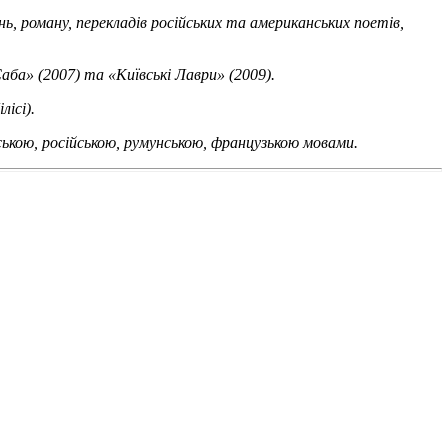
нь, роману, перекладів російських та американських поетів,
Саба» (2007) та «Київські Лаври» (2009).
ісі).
ською, російською, румунською, французькою мовами.