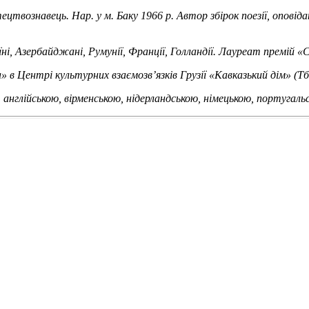
твознавець. Нар. у м. Баку 1966 р. Автор збірок поезії, оповіда
ні, Азербайджані, Румунії, Франції, Голландії. Лауреат премій «
ентрі культурних взаємозв’язків Грузії «Кавказький дім» (Тбіл
англійською, вірменською, нідерландською, німецькою, португаль