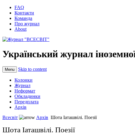
FAQ
Контакти
Команда
Про журнал
About
Український журнал іноземної
Skip to content
Menu
Колонки
Журнал
Неформат
Обкладинки
Передплата
Архів
Всесвіт
Архів
Шота Іаташвілі. Поезії
Шота Іаташвілі. Поезії