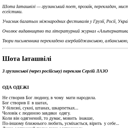
Шота Іаташвілі — грузинський поет, прозаїк, перекладач, мистец
есеїстики.
Учасник багатьох міжнародних фестивалів у Грузії, Росії, Украї
Очолює видавництво та літературний журнал «Альтернатива» в Ц
Твори письменника перекладено азербайджанською, албанською, 
Шота Іаташвілі
З грузинської (через російську) переклав Сергій ЛАЗО
ОДА ОДЕЖІ
Не створив Бог людину, в чому мати народила.
Бог створив її в шатах,
У білизні, сукні, штанах, шкарпетках...
Чоловік є людиною завдяки одягу.
Коли він одягнений, то думає, мовить інакше,
По-іншому ближнього любить, усміхається, вірить у себе...