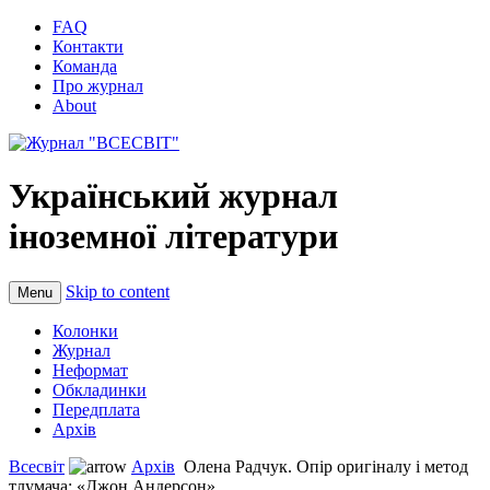
FAQ
Контакти
Команда
Про журнал
About
Український журнал
іноземної літератури
Skip to content
Menu
Колонки
Журнал
Неформат
Обкладинки
Передплата
Архів
Всесвіт
Архів
Олена Радчук. Опір оригіналу і метод
тлумача: «Джон Андерсон» ...