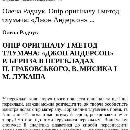
Олена Радчук. Опір оригіналу і метод
тлумача: «Джон Андерсон» ...
О
лена
Радчук
ОПІР ОРИГІНАЛУ І МЕТОД
ТЛУМАЧА:
«ДЖОН АНДЕРСОН»
Р. БЕРНЗА В ПЕРЕКЛАДАХ
П. ГРАБОВСЬКОГО, В. МИСИКА І
М. ЛУКАША
У перекладі, коли поруч нього покласти оригінал та ще інші
переклади, завжди можна розгледіти те, як творча особистість
майстра долає опір матеріалу. Порівняння тлумачень поезії, та
й не лише її, чимало дає розуму й серцю, розкриваючи зміст
твору і мотиви, що ними керувалися перекладачі. Воно часом
спонукає й аналітика вдаватися до спроби перевиразити