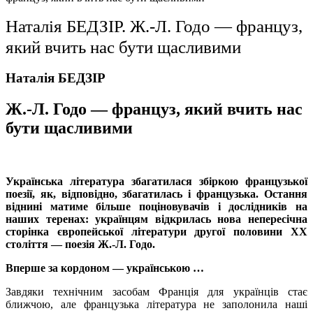
Наталія БЕДЗІР. Ж.-Л. Годо — француз,
який вчить нас бути щасливими
Наталія БЕДЗІР
Ж.-Л. Годо
— француз, який вчить нас
бути щасливими
Українська література збагатилас
я збіркою французької
поезії, як, відповідно, збагатилась і французька. Остання
віднині матиме більше поціновувачів і дослідників на
наших теренах: українцям відкрилась нова непересічна
сторінка європейської літератури другої половини ХХ
століття — поезія Ж.-Л. Годо.
Вперше
за кордоном — українською …
Завдяки технічним засобам Франція для українців стає
ближчою, але французька література не заполонила наші