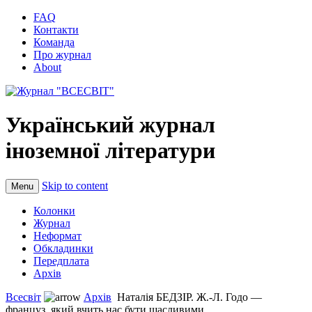
FAQ
Контакти
Команда
Про журнал
About
Український журнал
іноземної літератури
Skip to content
Menu
Колонки
Журнал
Неформат
Обкладинки
Передплата
Архів
Всесвіт
Архів
Наталія БЕДЗІР. Ж.-Л. Годо —
француз, який вчить нас бути щасливими